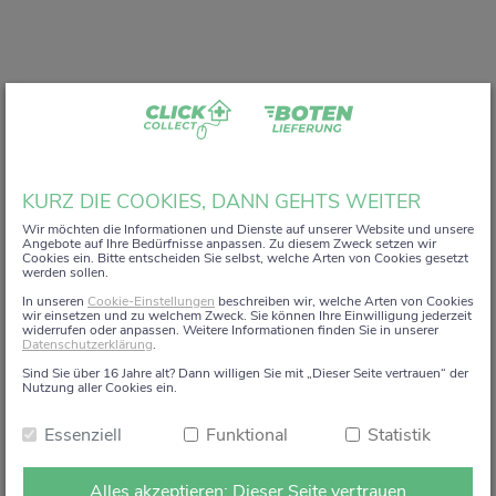
Liebe Kundin, lieber Kunde,
KURZ DIE COOKIES, DANN GEHTS WEITER
vielen Dank, dass Sie unser digitales
ZACK+DA!
Wir möchten die Informationen und Dienste auf unserer Website und unsere
Angebote auf Ihre Bedürfnisse anpassen. Zu diesem Zweck setzen wir
Aktionsregal genutzt haben.
Cookies ein. Bitte entscheiden Sie selbst, welche Arten von Cookies gesetzt
werden sollen.
Wir haben uns sehr gefreut, Sie auf diesem Weg begleiten
In unseren
Cookie-Einstellungen
beschreiben wir, welche Arten von Cookies
zu dürfen.
wir einsetzen und zu welchem Zweck. Sie können Ihre Einwilligung jederzeit
widerrufen oder anpassen. Weitere Informationen finden Sie in unserer
Datenschutzerklärung
.
Dieses Angebot wird zum 15. Januar 2026 eingestellt.
Sind Sie über 16 Jahre alt? Dann willigen Sie mit „Dieser Seite vertrauen“ der
Ab dem 16. Januar 2026 stehen die Online-
Nutzung aller Cookies ein.
Bestellmöglichkeiten und Aktionen auf dieser Seite leider
Essenziell
Funktional
Statistik
nicht mehr zur Verfügung.
Natürlich sind wir weiterhin persönlich für Sie da. Direkt
Alles akzeptieren: Dieser Seite vertrauen