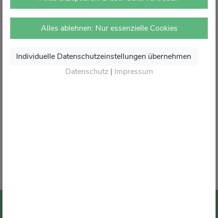
vor Ort in Ihrer Apotheke.
Dort erhalten Sie wie gewohnt kompetente Beratung,
Alles ablehnen: Nur essenzielle Cookies
attraktive Angebote und den besten Service rund um Ihre
Gesundheit.
Individuelle Datenschutzeinstellungen übernehmen
Danke für Ihr Vertrauen.
Datenschutz
|
Impressum
Wir sagen von Herzen Auf Wiedersehen und freuen
uns auf Ihren nächsten Besuch in Ihrer Apotheke
.