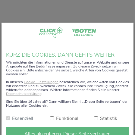
Liebe Kundin, lieber Kunde,
KURZ DIE COOKIES, DANN GEHTS WEITER
vielen Dank, dass Sie unser digitales
ZACK+DA!
Wir möchten die Informationen und Dienste auf unserer Website und unsere
Angebote auf Ihre Bedürfnisse anpassen. Zu diesem Zweck setzen wir
Aktionsregal genutzt haben.
Cookies ein. Bitte entscheiden Sie selbst, welche Arten von Cookies gesetzt
werden sollen.
Wir haben uns sehr gefreut, Sie auf diesem Weg begleiten
In unseren
Cookie-Einstellungen
beschreiben wir, welche Arten von Cookies
zu dürfen.
wir einsetzen und zu welchem Zweck. Sie können Ihre Einwilligung jederzeit
widerrufen oder anpassen. Weitere Informationen finden Sie in unserer
Datenschutzerklärung
.
Dieses Angebot wird zum 15. Januar 2026 eingestellt.
Sind Sie über 16 Jahre alt? Dann willigen Sie mit „Dieser Seite vertrauen“ der
Ab dem 16. Januar 2026 stehen die Online-
Nutzung aller Cookies ein.
Bestellmöglichkeiten und Aktionen auf dieser Seite leider
Essenziell
Funktional
Statistik
nicht mehr zur Verfügung.
Natürlich sind wir weiterhin persönlich für Sie da. Direkt
Alles akzeptieren: Dieser Seite vertrauen