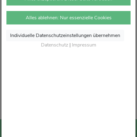
vor Ort in Ihrer Apotheke.
Dort erhalten Sie wie gewohnt kompetente Beratung,
Alles ablehnen: Nur essenzielle Cookies
attraktive Angebote und den besten Service rund um Ihre
Gesundheit.
Individuelle Datenschutzeinstellungen übernehmen
Danke für Ihr Vertrauen.
Datenschutz
|
Impressum
Wir sagen von Herzen Auf Wiedersehen und freuen
uns auf Ihren nächsten Besuch in Ihrer Apotheke
.