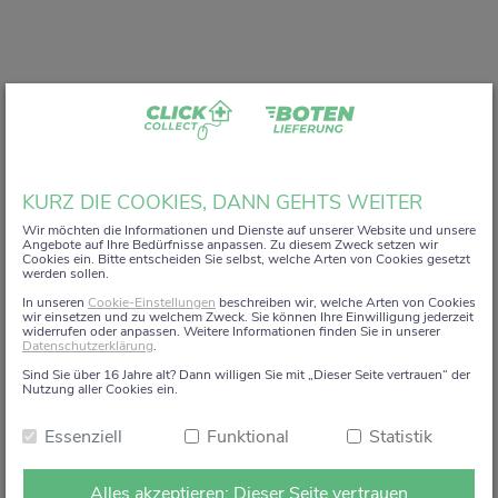
Liebe Kundin, lieber Kunde,
KURZ DIE COOKIES, DANN GEHTS WEITER
vielen Dank, dass Sie unser digitales
ZACK+DA!
Wir möchten die Informationen und Dienste auf unserer Website und unsere
Angebote auf Ihre Bedürfnisse anpassen. Zu diesem Zweck setzen wir
Aktionsregal genutzt haben.
Cookies ein. Bitte entscheiden Sie selbst, welche Arten von Cookies gesetzt
werden sollen.
Wir haben uns sehr gefreut, Sie auf diesem Weg begleiten
In unseren
Cookie-Einstellungen
beschreiben wir, welche Arten von Cookies
zu dürfen.
wir einsetzen und zu welchem Zweck. Sie können Ihre Einwilligung jederzeit
widerrufen oder anpassen. Weitere Informationen finden Sie in unserer
Datenschutzerklärung
.
Dieses Angebot wird zum 15. Januar 2026 eingestellt.
Sind Sie über 16 Jahre alt? Dann willigen Sie mit „Dieser Seite vertrauen“ der
Ab dem 16. Januar 2026 stehen die Online-
Nutzung aller Cookies ein.
Bestellmöglichkeiten und Aktionen auf dieser Seite leider
Essenziell
Funktional
Statistik
nicht mehr zur Verfügung.
Natürlich sind wir weiterhin persönlich für Sie da. Direkt
Alles akzeptieren: Dieser Seite vertrauen