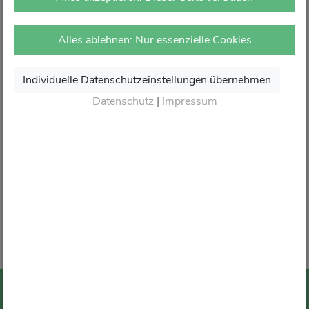
vor Ort in Ihrer Apotheke.
Dort erhalten Sie wie gewohnt kompetente Beratung,
Alles ablehnen: Nur essenzielle Cookies
attraktive Angebote und den besten Service rund um Ihre
Gesundheit.
Individuelle Datenschutzeinstellungen übernehmen
Danke für Ihr Vertrauen.
Datenschutz
|
Impressum
Wir sagen von Herzen Auf Wiedersehen und freuen
uns auf Ihren nächsten Besuch in Ihrer Apotheke
.