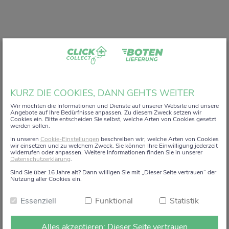
Liebe Kundin, lieber Kunde,
KURZ DIE COOKIES, DANN GEHTS WEITER
vielen Dank, dass Sie unser digitales
ZACK+DA!
Wir möchten die Informationen und Dienste auf unserer Website und unsere
Angebote auf Ihre Bedürfnisse anpassen. Zu diesem Zweck setzen wir
Aktionsregal genutzt haben.
Cookies ein. Bitte entscheiden Sie selbst, welche Arten von Cookies gesetzt
werden sollen.
Wir haben uns sehr gefreut, Sie auf diesem Weg begleiten
In unseren
Cookie-Einstellungen
beschreiben wir, welche Arten von Cookies
zu dürfen.
wir einsetzen und zu welchem Zweck. Sie können Ihre Einwilligung jederzeit
widerrufen oder anpassen. Weitere Informationen finden Sie in unserer
Datenschutzerklärung
.
Dieses Angebot wird zum 15. Januar 2026 eingestellt.
Sind Sie über 16 Jahre alt? Dann willigen Sie mit „Dieser Seite vertrauen“ der
Ab dem 16. Januar 2026 stehen die Online-
Nutzung aller Cookies ein.
Bestellmöglichkeiten und Aktionen auf dieser Seite leider
Essenziell
Funktional
Statistik
nicht mehr zur Verfügung.
Natürlich sind wir weiterhin persönlich für Sie da. Direkt
Alles akzeptieren: Dieser Seite vertrauen