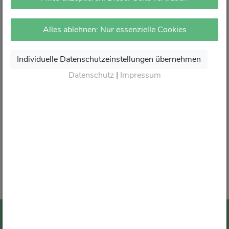
vor Ort in Ihrer Apotheke.
Dort erhalten Sie wie gewohnt kompetente Beratung,
Alles ablehnen: Nur essenzielle Cookies
attraktive Angebote und den besten Service rund um Ihre
Gesundheit.
Individuelle Datenschutzeinstellungen übernehmen
Danke für Ihr Vertrauen.
Datenschutz
|
Impressum
Wir sagen von Herzen Auf Wiedersehen und freuen
uns auf Ihren nächsten Besuch in Ihrer Apotheke
.