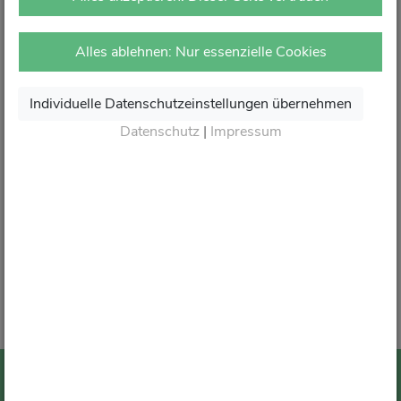
vor Ort in Ihrer Apotheke.
Dort erhalten Sie wie gewohnt kompetente Beratung,
Alles ablehnen: Nur essenzielle Cookies
attraktive Angebote und den besten Service rund um Ihre
Gesundheit.
Individuelle Datenschutzeinstellungen übernehmen
Danke für Ihr Vertrauen.
Datenschutz
|
Impressum
Wir sagen von Herzen Auf Wiedersehen und freuen
uns auf Ihren nächsten Besuch in Ihrer Apotheke
.