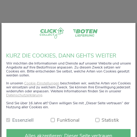
Liebe Kundin, lieber Kunde,
KURZ DIE COOKIES, DANN GEHTS WEITER
vielen Dank, dass Sie unser digitales
ZACK+DA!
Wir möchten die Informationen und Dienste auf unserer Website und unsere
Angebote auf Ihre Bedürfnisse anpassen. Zu diesem Zweck setzen wir
Aktionsregal genutzt haben.
Cookies ein. Bitte entscheiden Sie selbst, welche Arten von Cookies gesetzt
werden sollen.
Wir haben uns sehr gefreut, Sie auf diesem Weg begleiten
In unseren
Cookie-Einstellungen
beschreiben wir, welche Arten von Cookies
zu dürfen.
wir einsetzen und zu welchem Zweck. Sie können Ihre Einwilligung jederzeit
widerrufen oder anpassen. Weitere Informationen finden Sie in unserer
Datenschutzerklärung
.
Dieses Angebot wird zum 15. Januar 2026 eingestellt.
Sind Sie über 16 Jahre alt? Dann willigen Sie mit „Dieser Seite vertrauen“ der
Ab dem 16. Januar 2026 stehen die Online-
Nutzung aller Cookies ein.
Bestellmöglichkeiten und Aktionen auf dieser Seite leider
Essenziell
Funktional
Statistik
nicht mehr zur Verfügung.
Natürlich sind wir weiterhin persönlich für Sie da. Direkt
Alles akzeptieren: Dieser Seite vertrauen