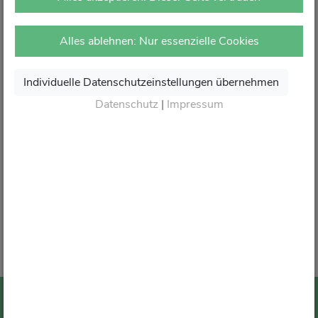
vor Ort in Ihrer Apotheke.
Dort erhalten Sie wie gewohnt kompetente Beratung,
Alles ablehnen: Nur essenzielle Cookies
attraktive Angebote und den besten Service rund um Ihre
Gesundheit.
Individuelle Datenschutzeinstellungen übernehmen
Danke für Ihr Vertrauen.
Datenschutz
|
Impressum
Wir sagen von Herzen Auf Wiedersehen und freuen
uns auf Ihren nächsten Besuch in Ihrer Apotheke
.