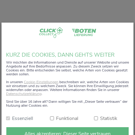
Liebe Kundin, lieber Kunde,
KURZ DIE COOKIES, DANN GEHTS WEITER
vielen Dank, dass Sie unser digitales
ZACK+DA!
Wir möchten die Informationen und Dienste auf unserer Website und unsere
Angebote auf Ihre Bedürfnisse anpassen. Zu diesem Zweck setzen wir
Aktionsregal genutzt haben.
Cookies ein. Bitte entscheiden Sie selbst, welche Arten von Cookies gesetzt
werden sollen.
Wir haben uns sehr gefreut, Sie auf diesem Weg begleiten
In unseren
Cookie-Einstellungen
beschreiben wir, welche Arten von Cookies
zu dürfen.
wir einsetzen und zu welchem Zweck. Sie können Ihre Einwilligung jederzeit
widerrufen oder anpassen. Weitere Informationen finden Sie in unserer
Datenschutzerklärung
.
Dieses Angebot wird zum 15. Januar 2026 eingestellt.
Sind Sie über 16 Jahre alt? Dann willigen Sie mit „Dieser Seite vertrauen“ der
Ab dem 16. Januar 2026 stehen die Online-
Nutzung aller Cookies ein.
Bestellmöglichkeiten und Aktionen auf dieser Seite leider
Essenziell
Funktional
Statistik
nicht mehr zur Verfügung.
Natürlich sind wir weiterhin persönlich für Sie da. Direkt
Alles akzeptieren: Dieser Seite vertrauen