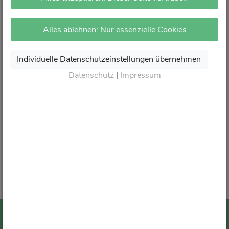
vor Ort in Ihrer Apotheke.
Dort erhalten Sie wie gewohnt kompetente Beratung,
Alles ablehnen: Nur essenzielle Cookies
attraktive Angebote und den besten Service rund um Ihre
Gesundheit.
Individuelle Datenschutzeinstellungen übernehmen
Danke für Ihr Vertrauen.
Datenschutz
|
Impressum
Wir sagen von Herzen Auf Wiedersehen und freuen
uns auf Ihren nächsten Besuch in Ihrer Apotheke
.