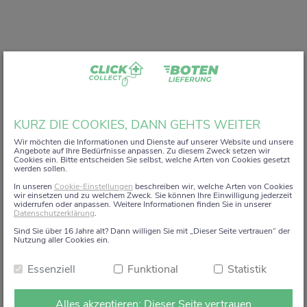
Liebe Kundin, lieber Kunde,
KURZ DIE COOKIES, DANN GEHTS WEITER
vielen Dank, dass Sie unser digitales
ZACK+DA!
Wir möchten die Informationen und Dienste auf unserer Website und unsere
Angebote auf Ihre Bedürfnisse anpassen. Zu diesem Zweck setzen wir
Aktionsregal genutzt haben.
Cookies ein. Bitte entscheiden Sie selbst, welche Arten von Cookies gesetzt
werden sollen.
Wir haben uns sehr gefreut, Sie auf diesem Weg begleiten
In unseren
Cookie-Einstellungen
beschreiben wir, welche Arten von Cookies
zu dürfen.
wir einsetzen und zu welchem Zweck. Sie können Ihre Einwilligung jederzeit
widerrufen oder anpassen. Weitere Informationen finden Sie in unserer
Datenschutzerklärung
.
Dieses Angebot wird zum 15. Januar 2026 eingestellt.
Sind Sie über 16 Jahre alt? Dann willigen Sie mit „Dieser Seite vertrauen“ der
Ab dem 16. Januar 2026 stehen die Online-
Nutzung aller Cookies ein.
Bestellmöglichkeiten und Aktionen auf dieser Seite leider
Essenziell
Funktional
Statistik
nicht mehr zur Verfügung.
Natürlich sind wir weiterhin persönlich für Sie da. Direkt
Alles akzeptieren: Dieser Seite vertrauen