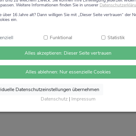
en und zu welchem Zweck. Sie können Ihre Einwilligung jederzeit wider
um Ihre Gesundheit.
passen. Weitere Informationen finden Sie in unserer
Datenschutzerklär
e über 16 Jahre alt? Dann willigen Sie mit „Dieser Seite vertrauen“ der 
 Vertrauen.
okies ein.
on Herzen Auf Wiedersehen und freuen uns auf Ihren näch
theke
.
enziell
Funktional
Statistik
Alles akzeptieren: Dieser Seite vertrauen
Alles ablehnen: Nur essenzielle Cookies
viduelle Datenschutzeinstellungen übernehmen
Datenschutz
|
Impressum