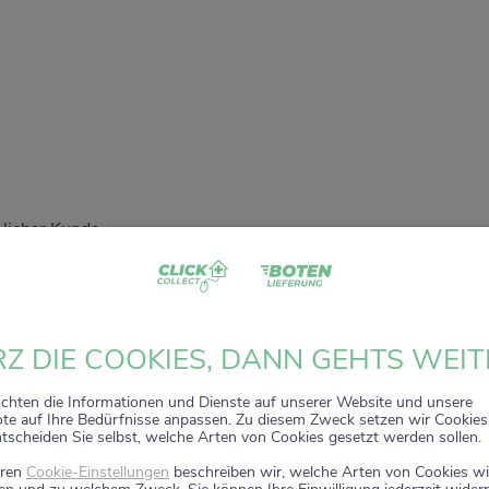
 lieber Kunde,
dass Sie unser digitales
ZACK+DA!
Aktionsregal genutzt haben.
 sehr gefreut, Sie auf diesem Weg begleiten zu dürfen.
t wird zum 15. Januar 2026 eingestellt.
Z DIE COOKIES, DANN GEHTS WEIT
nuar 2026 stehen die Online-Bestellmöglichkeiten und Aktione
nicht mehr zur Verfügung.
chten die Informationen und Dienste auf unserer Website und unsere
e auf Ihre Bedürfnisse anpassen. Zu diesem Zweck setzen wir Cookies 
ntscheiden Sie selbst, welche Arten von Cookies gesetzt werden sollen.
 wir weiterhin persönlich für Sie da. Direkt vor Ort in Ihrer Apo
 Sie wie gewohnt kompetente Beratung, attraktive Angebote un
eren
Cookie-Einstellungen
beschreiben wir, welche Arten von Cookies wi