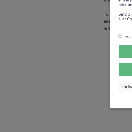
einsetz
Service rund 
oder an
Sind Si
Danke für Ihr
aller Co
Wir sagen v
in Ihrer Apo
Ess
Indi