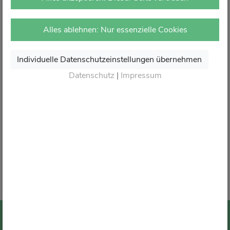
vor Ort in Ihrer Apotheke.
Dort erhalten Sie wie gewohnt kompetente Beratung,
Alles ablehnen: Nur essenzielle Cookies
attraktive Angebote und den besten Service rund um Ihre
Gesundheit.
Individuelle Datenschutzeinstellungen übernehmen
Danke für Ihr Vertrauen.
Datenschutz
|
Impressum
Wir sagen von Herzen Auf Wiedersehen und freuen
uns auf Ihren nächsten Besuch in Ihrer Apotheke
.