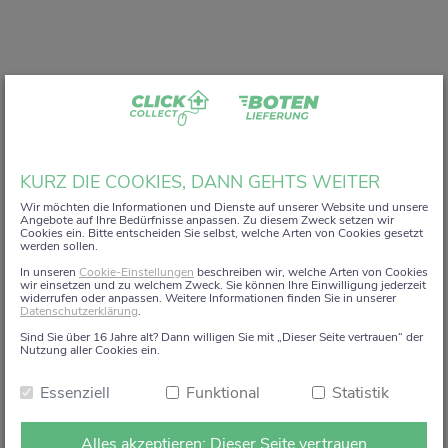
Liebe Kundin, lieber Kunde,
KURZ DIE COOKIES, DANN GEHTS WEITER
vielen Dank, dass Sie unser digitales
ZACK+DA!
Wir möchten die Informationen und Dienste auf unserer Website und unsere
Angebote auf Ihre Bedürfnisse anpassen. Zu diesem Zweck setzen wir
Aktionsregal genutzt haben.
Cookies ein. Bitte entscheiden Sie selbst, welche Arten von Cookies gesetzt
werden sollen.
Wir haben uns sehr gefreut, Sie auf diesem Weg begleiten
In unseren
Cookie-Einstellungen
beschreiben wir, welche Arten von Cookies
zu dürfen.
wir einsetzen und zu welchem Zweck. Sie können Ihre Einwilligung jederzeit
widerrufen oder anpassen. Weitere Informationen finden Sie in unserer
Datenschutzerklärung
.
Dieses Angebot wird zum 15. Januar 2026 eingestellt.
Sind Sie über 16 Jahre alt? Dann willigen Sie mit „Dieser Seite vertrauen“ der
Ab dem 16. Januar 2026 stehen die Online-
Nutzung aller Cookies ein.
Bestellmöglichkeiten und Aktionen auf dieser Seite leider
Essenziell
Funktional
Statistik
nicht mehr zur Verfügung.
Natürlich sind wir weiterhin persönlich für Sie da. Direkt
Alles akzeptieren: Dieser Seite vertrauen