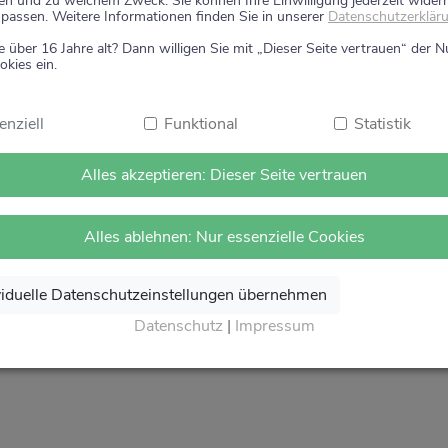
en und zu welchem Zweck. Sie können Ihre Einwilligung jederzeit wider
um Ihre Gesundheit.
passen. Weitere Informationen finden Sie in unserer
Datenschutzerklär
e über 16 Jahre alt? Dann willigen Sie mit „Dieser Seite vertrauen“ der 
 Vertrauen.
okies ein.
on Herzen Auf Wiedersehen und freuen uns auf Ihren näch
theke
.
enziell
Funktional
Statistik
Alles akzeptieren: Dieser Seite vertrauen
Alles ablehnen: Nur essenzielle Cookies
viduelle Datenschutzeinstellungen übernehmen
Datenschutz
|
Impressum