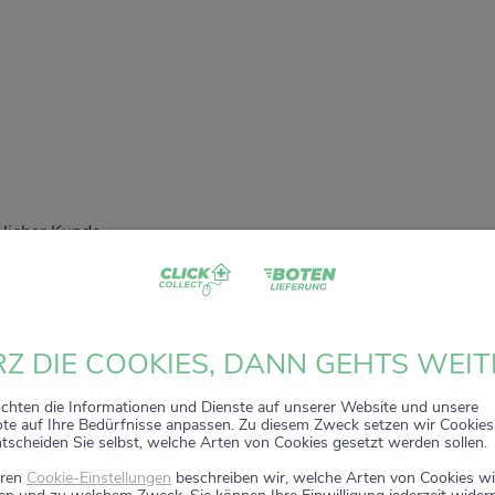
 lieber Kunde,
dass Sie unser digitales
ZACK+DA!
Aktionsregal genutzt haben.
 sehr gefreut, Sie auf diesem Weg begleiten zu dürfen.
t wird zum 15. Januar 2026 eingestellt.
Z DIE COOKIES, DANN GEHTS WEIT
nuar 2026 stehen die Online-Bestellmöglichkeiten und Aktione
nicht mehr zur Verfügung.
chten die Informationen und Dienste auf unserer Website und unsere
e auf Ihre Bedürfnisse anpassen. Zu diesem Zweck setzen wir Cookies 
ntscheiden Sie selbst, welche Arten von Cookies gesetzt werden sollen.
 wir weiterhin persönlich für Sie da. Direkt vor Ort in Ihrer Apo
 Sie wie gewohnt kompetente Beratung, attraktive Angebote un
eren
Cookie-Einstellungen
beschreiben wir, welche Arten von Cookies wi