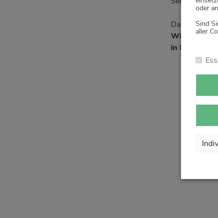
einsetz
Service rund 
oder an
Sind Si
Danke für Ihr
aller Co
Wir sagen v
in Ihrer Apo
Ess
Indi