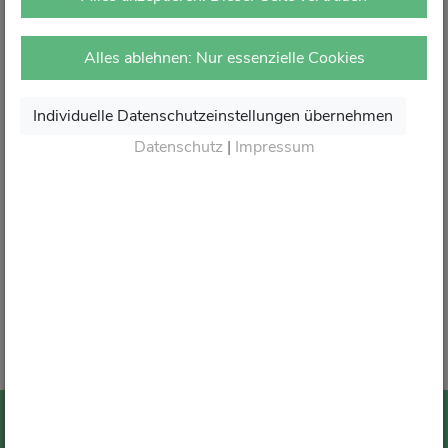
vor Ort in Ihrer Apotheke.
Dort erhalten Sie wie gewohnt kompetente Beratung,
Alles ablehnen: Nur essenzielle Cookies
attraktive Angebote und den besten Service rund um Ihre
Gesundheit.
Individuelle Datenschutzeinstellungen übernehmen
Danke für Ihr Vertrauen.
Datenschutz
|
Impressum
Wir sagen von Herzen Auf Wiedersehen und freuen
uns auf Ihren nächsten Besuch in Ihrer Apotheke
.