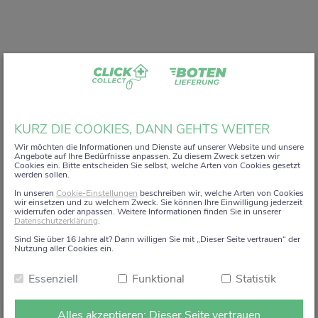
Liebe Kundin, lieber Kunde,
KURZ DIE COOKIES, DANN GEHTS WEITER
vielen Dank, dass Sie unser digitales
ZACK+DA!
Wir möchten die Informationen und Dienste auf unserer Website und unsere
Angebote auf Ihre Bedürfnisse anpassen. Zu diesem Zweck setzen wir
Aktionsregal genutzt haben.
Cookies ein. Bitte entscheiden Sie selbst, welche Arten von Cookies gesetzt
werden sollen.
Wir haben uns sehr gefreut, Sie auf diesem Weg begleiten
In unseren
Cookie-Einstellungen
beschreiben wir, welche Arten von Cookies
zu dürfen.
wir einsetzen und zu welchem Zweck. Sie können Ihre Einwilligung jederzeit
widerrufen oder anpassen. Weitere Informationen finden Sie in unserer
Datenschutzerklärung
.
Dieses Angebot wird zum 15. Januar 2026 eingestellt.
Sind Sie über 16 Jahre alt? Dann willigen Sie mit „Dieser Seite vertrauen“ der
Ab dem 16. Januar 2026 stehen die Online-
Nutzung aller Cookies ein.
Bestellmöglichkeiten und Aktionen auf dieser Seite leider
Essenziell
Funktional
Statistik
nicht mehr zur Verfügung.
Natürlich sind wir weiterhin persönlich für Sie da. Direkt
Alles akzeptieren: Dieser Seite vertrauen