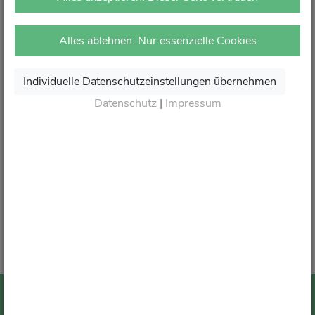
vor Ort in Ihrer Apotheke.
Dort erhalten Sie wie gewohnt kompetente Beratung,
Alles ablehnen: Nur essenzielle Cookies
attraktive Angebote und den besten Service rund um Ihre
Gesundheit.
Individuelle Datenschutzeinstellungen übernehmen
Danke für Ihr Vertrauen.
Datenschutz
|
Impressum
Wir sagen von Herzen Auf Wiedersehen und freuen
uns auf Ihren nächsten Besuch in Ihrer Apotheke
.