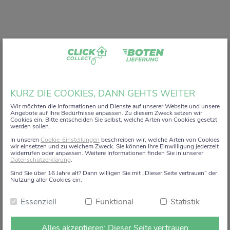
Liebe Kundin, lieber Kunde,
KURZ DIE COOKIES, DANN GEHTS WEITER
vielen Dank, dass Sie unser digitales
ZACK+DA!
Wir möchten die Informationen und Dienste auf unserer Website und unsere
Angebote auf Ihre Bedürfnisse anpassen. Zu diesem Zweck setzen wir
Aktionsregal genutzt haben.
Cookies ein. Bitte entscheiden Sie selbst, welche Arten von Cookies gesetzt
werden sollen.
Wir haben uns sehr gefreut, Sie auf diesem Weg begleiten
In unseren
Cookie-Einstellungen
beschreiben wir, welche Arten von Cookies
zu dürfen.
wir einsetzen und zu welchem Zweck. Sie können Ihre Einwilligung jederzeit
widerrufen oder anpassen. Weitere Informationen finden Sie in unserer
Datenschutzerklärung
.
Dieses Angebot wird zum 15. Januar 2026 eingestellt.
Sind Sie über 16 Jahre alt? Dann willigen Sie mit „Dieser Seite vertrauen“ der
Ab dem 16. Januar 2026 stehen die Online-
Nutzung aller Cookies ein.
Bestellmöglichkeiten und Aktionen auf dieser Seite leider
Essenziell
Funktional
Statistik
nicht mehr zur Verfügung.
Natürlich sind wir weiterhin persönlich für Sie da. Direkt
Alles akzeptieren: Dieser Seite vertrauen