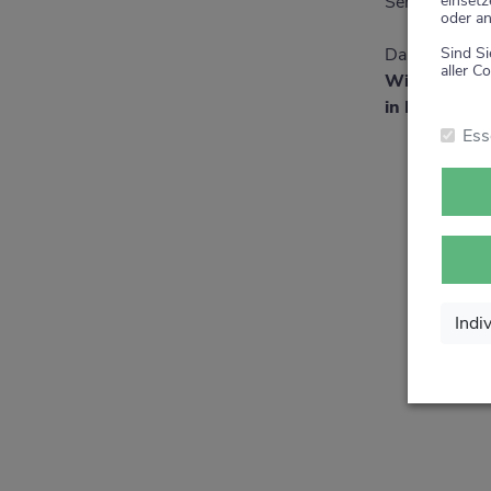
einsetz
Service rund 
oder an
Sind Si
Danke für Ihr
aller Co
Wir sagen v
in Ihrer Apo
Ess
Indi