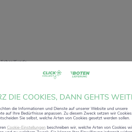
 lieber Kunde,
dass Sie unser digitales
ZACK+DA!
Aktionsregal genutzt haben.
 sehr gefreut, Sie auf diesem Weg begleiten zu dürfen.
t wird zum 15. Januar 2026 eingestellt.
Z DIE COOKIES, DANN GEHTS WEIT
nuar 2026 stehen die Online-Bestellmöglichkeiten und Aktione
nicht mehr zur Verfügung.
chten die Informationen und Dienste auf unserer Website und unsere
e auf Ihre Bedürfnisse anpassen. Zu diesem Zweck setzen wir Cookies 
ntscheiden Sie selbst, welche Arten von Cookies gesetzt werden sollen.
 wir weiterhin persönlich für Sie da. Direkt vor Ort in Ihrer Apo
 Sie wie gewohnt kompetente Beratung, attraktive Angebote un
eren
Cookie-Einstellungen
beschreiben wir, welche Arten von Cookies wi