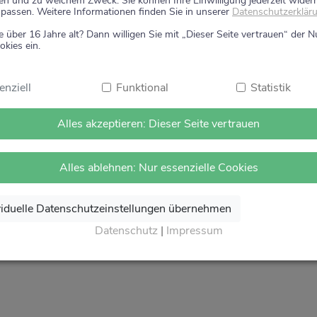
en und zu welchem Zweck. Sie können Ihre Einwilligung jederzeit wider
um Ihre Gesundheit.
passen. Weitere Informationen finden Sie in unserer
Datenschutzerklär
e über 16 Jahre alt? Dann willigen Sie mit „Dieser Seite vertrauen“ der 
 Vertrauen.
okies ein.
on Herzen Auf Wiedersehen und freuen uns auf Ihren näch
theke
.
enziell
Funktional
Statistik
Alles akzeptieren: Dieser Seite vertrauen
Alles ablehnen: Nur essenzielle Cookies
viduelle Datenschutzeinstellungen übernehmen
Datenschutz
|
Impressum