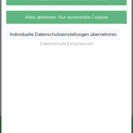
vor Ort in Ihrer Apotheke.
Dort erhalten Sie wie gewohnt kompetente Beratung,
Alles ablehnen: Nur essenzielle Cookies
attraktive Angebote und den besten Service rund um Ihre
Gesundheit.
Individuelle Datenschutzeinstellungen übernehmen
Danke für Ihr Vertrauen.
Datenschutz
|
Impressum
Wir sagen von Herzen Auf Wiedersehen und freuen
uns auf Ihren nächsten Besuch in Ihrer Apotheke
.