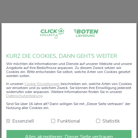
Liebe Kundin, lieber Kunde,
KURZ DIE COOKIES, DANN GEHTS WEITER
vielen Dank, dass Sie unser digitales
ZACK+DA!
Wir möchten die Informationen und Dienste auf unserer Website und unsere
Angebote auf Ihre Bedürfnisse anpassen. Zu diesem Zweck setzen wir
Aktionsregal genutzt haben.
Cookies ein. Bitte entscheiden Sie selbst, welche Arten von Cookies gesetzt
werden sollen.
Wir haben uns sehr gefreut, Sie auf diesem Weg begleiten
In unseren
Cookie-Einstellungen
beschreiben wir, welche Arten von Cookies
zu dürfen.
wir einsetzen und zu welchem Zweck. Sie können Ihre Einwilligung jederzeit
widerrufen oder anpassen. Weitere Informationen finden Sie in unserer
Datenschutzerklärung
.
Dieses Angebot wird zum 15. Januar 2026 eingestellt.
Sind Sie über 16 Jahre alt? Dann willigen Sie mit „Dieser Seite vertrauen“ der
Ab dem 16. Januar 2026 stehen die Online-
Nutzung aller Cookies ein.
Bestellmöglichkeiten und Aktionen auf dieser Seite leider
Essenziell
Funktional
Statistik
nicht mehr zur Verfügung.
Natürlich sind wir weiterhin persönlich für Sie da. Direkt
Alles akzeptieren: Dieser Seite vertrauen