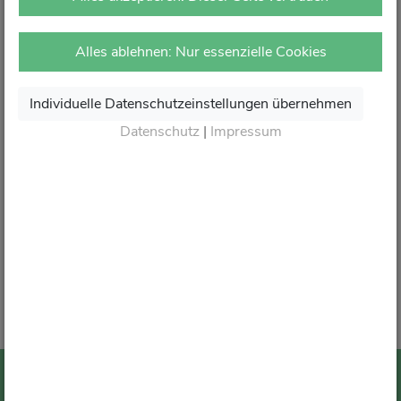
vor Ort in Ihrer Apotheke.
Dort erhalten Sie wie gewohnt kompetente Beratung,
Alles ablehnen: Nur essenzielle Cookies
attraktive Angebote und den besten Service rund um Ihre
Gesundheit.
Individuelle Datenschutzeinstellungen übernehmen
Danke für Ihr Vertrauen.
Datenschutz
|
Impressum
Wir sagen von Herzen Auf Wiedersehen und freuen
uns auf Ihren nächsten Besuch in Ihrer Apotheke
.