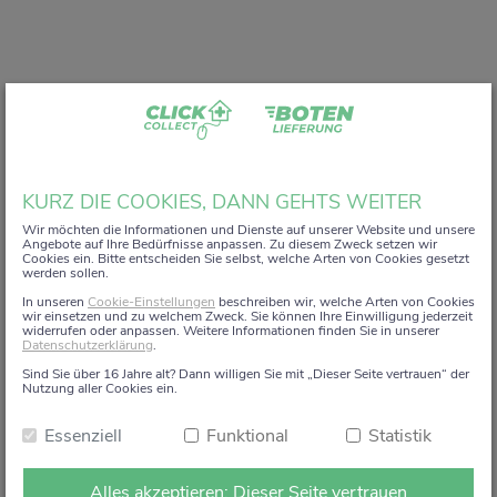
Liebe Kundin, lieber Kunde,
KURZ DIE COOKIES, DANN GEHTS WEITER
vielen Dank, dass Sie unser digitales
ZACK+DA!
Wir möchten die Informationen und Dienste auf unserer Website und unsere
Angebote auf Ihre Bedürfnisse anpassen. Zu diesem Zweck setzen wir
Aktionsregal genutzt haben.
Cookies ein. Bitte entscheiden Sie selbst, welche Arten von Cookies gesetzt
werden sollen.
Wir haben uns sehr gefreut, Sie auf diesem Weg begleiten
In unseren
Cookie-Einstellungen
beschreiben wir, welche Arten von Cookies
zu dürfen.
wir einsetzen und zu welchem Zweck. Sie können Ihre Einwilligung jederzeit
widerrufen oder anpassen. Weitere Informationen finden Sie in unserer
Datenschutzerklärung
.
Dieses Angebot wird zum 15. Januar 2026 eingestellt.
Sind Sie über 16 Jahre alt? Dann willigen Sie mit „Dieser Seite vertrauen“ der
Ab dem 16. Januar 2026 stehen die Online-
Nutzung aller Cookies ein.
Bestellmöglichkeiten und Aktionen auf dieser Seite leider
Essenziell
Funktional
Statistik
nicht mehr zur Verfügung.
Natürlich sind wir weiterhin persönlich für Sie da. Direkt
Alles akzeptieren: Dieser Seite vertrauen