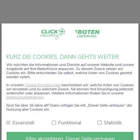
Liebe Kundin, lieber Kunde,
KURZ DIE COOKIES, DANN GEHTS WEITER
vielen Dank, dass Sie unser digitales
ZACK+DA!
Wir möchten die Informationen und Dienste auf unserer Website und unsere
Angebote auf Ihre Bedürfnisse anpassen. Zu diesem Zweck setzen wir
Aktionsregal genutzt haben.
Cookies ein. Bitte entscheiden Sie selbst, welche Arten von Cookies gesetzt
werden sollen.
Wir haben uns sehr gefreut, Sie auf diesem Weg begleiten
In unseren
Cookie-Einstellungen
beschreiben wir, welche Arten von Cookies
zu dürfen.
wir einsetzen und zu welchem Zweck. Sie können Ihre Einwilligung jederzeit
widerrufen oder anpassen. Weitere Informationen finden Sie in unserer
Datenschutzerklärung
.
Dieses Angebot wird zum 15. Januar 2026 eingestellt.
Sind Sie über 16 Jahre alt? Dann willigen Sie mit „Dieser Seite vertrauen“ der
Ab dem 16. Januar 2026 stehen die Online-
Nutzung aller Cookies ein.
Bestellmöglichkeiten und Aktionen auf dieser Seite leider
Essenziell
Funktional
Statistik
nicht mehr zur Verfügung.
Natürlich sind wir weiterhin persönlich für Sie da. Direkt
Alles akzeptieren: Dieser Seite vertrauen