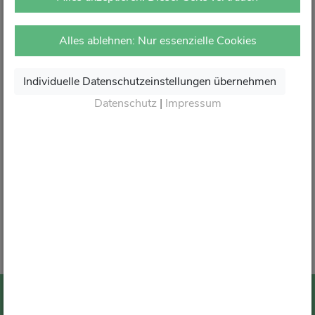
vor Ort in Ihrer Apotheke.
Dort erhalten Sie wie gewohnt kompetente Beratung,
Alles ablehnen: Nur essenzielle Cookies
attraktive Angebote und den besten Service rund um Ihre
Gesundheit.
Individuelle Datenschutzeinstellungen übernehmen
Danke für Ihr Vertrauen.
Datenschutz
|
Impressum
Wir sagen von Herzen Auf Wiedersehen und freuen
uns auf Ihren nächsten Besuch in Ihrer Apotheke
.