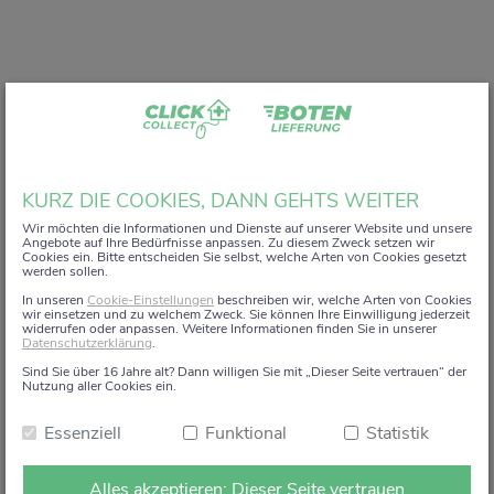
Liebe Kundin, lieber Kunde,
KURZ DIE COOKIES, DANN GEHTS WEITER
vielen Dank, dass Sie unser digitales
ZACK+DA!
Wir möchten die Informationen und Dienste auf unserer Website und unsere
Angebote auf Ihre Bedürfnisse anpassen. Zu diesem Zweck setzen wir
Aktionsregal genutzt haben.
Cookies ein. Bitte entscheiden Sie selbst, welche Arten von Cookies gesetzt
werden sollen.
Wir haben uns sehr gefreut, Sie auf diesem Weg begleiten
In unseren
Cookie-Einstellungen
beschreiben wir, welche Arten von Cookies
zu dürfen.
wir einsetzen und zu welchem Zweck. Sie können Ihre Einwilligung jederzeit
widerrufen oder anpassen. Weitere Informationen finden Sie in unserer
Datenschutzerklärung
.
Dieses Angebot wird zum 15. Januar 2026 eingestellt.
Sind Sie über 16 Jahre alt? Dann willigen Sie mit „Dieser Seite vertrauen“ der
Ab dem 16. Januar 2026 stehen die Online-
Nutzung aller Cookies ein.
Bestellmöglichkeiten und Aktionen auf dieser Seite leider
Essenziell
Funktional
Statistik
nicht mehr zur Verfügung.
Natürlich sind wir weiterhin persönlich für Sie da. Direkt
Alles akzeptieren: Dieser Seite vertrauen