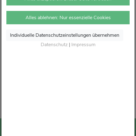
vor Ort in Ihrer Apotheke.
Dort erhalten Sie wie gewohnt kompetente Beratung,
Alles ablehnen: Nur essenzielle Cookies
attraktive Angebote und den besten Service rund um Ihre
Gesundheit.
Individuelle Datenschutzeinstellungen übernehmen
Danke für Ihr Vertrauen.
Datenschutz
|
Impressum
Wir sagen von Herzen Auf Wiedersehen und freuen
uns auf Ihren nächsten Besuch in Ihrer Apotheke
.