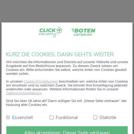
Liebe Kundin, lieber Kunde,
KURZ DIE COOKIES, DANN GEHTS WEITER
vielen Dank, dass Sie unser digitales
ZACK+DA!
Wir möchten die Informationen und Dienste auf unserer Website und unsere
Angebote auf Ihre Bedürfnisse anpassen. Zu diesem Zweck setzen wir
Aktionsregal genutzt haben.
Cookies ein. Bitte entscheiden Sie selbst, welche Arten von Cookies gesetzt
werden sollen.
Wir haben uns sehr gefreut, Sie auf diesem Weg begleiten
In unseren
Cookie-Einstellungen
beschreiben wir, welche Arten von Cookies
zu dürfen.
wir einsetzen und zu welchem Zweck. Sie können Ihre Einwilligung jederzeit
widerrufen oder anpassen. Weitere Informationen finden Sie in unserer
Datenschutzerklärung
.
Dieses Angebot wird zum 15. Januar 2026 eingestellt.
Sind Sie über 16 Jahre alt? Dann willigen Sie mit „Dieser Seite vertrauen“ der
Ab dem 16. Januar 2026 stehen die Online-
Nutzung aller Cookies ein.
Bestellmöglichkeiten und Aktionen auf dieser Seite leider
Essenziell
Funktional
Statistik
nicht mehr zur Verfügung.
Natürlich sind wir weiterhin persönlich für Sie da. Direkt
Alles akzeptieren: Dieser Seite vertrauen