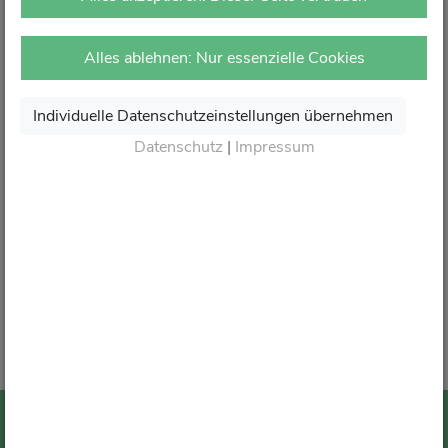
vor Ort in Ihrer Apotheke.
Dort erhalten Sie wie gewohnt kompetente Beratung,
Alles ablehnen: Nur essenzielle Cookies
attraktive Angebote und den besten Service rund um Ihre
Gesundheit.
Individuelle Datenschutzeinstellungen übernehmen
Danke für Ihr Vertrauen.
Datenschutz
|
Impressum
Wir sagen von Herzen Auf Wiedersehen und freuen
uns auf Ihren nächsten Besuch in Ihrer Apotheke
.