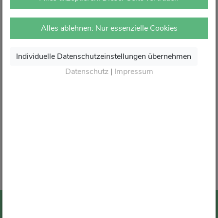
vor Ort in Ihrer Apotheke.
Dort erhalten Sie wie gewohnt kompetente Beratung,
Alles ablehnen: Nur essenzielle Cookies
attraktive Angebote und den besten Service rund um Ihre
Gesundheit.
Individuelle Datenschutzeinstellungen übernehmen
Danke für Ihr Vertrauen.
Datenschutz
|
Impressum
Wir sagen von Herzen Auf Wiedersehen und freuen
uns auf Ihren nächsten Besuch in Ihrer Apotheke
.