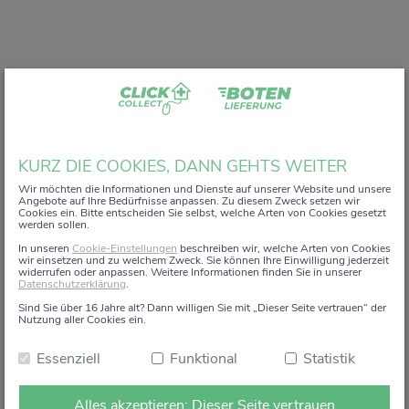
Liebe Kundin, lieber Kunde,
KURZ DIE COOKIES, DANN GEHTS WEITER
vielen Dank, dass Sie unser digitales
ZACK+DA!
Wir möchten die Informationen und Dienste auf unserer Website und unsere
Angebote auf Ihre Bedürfnisse anpassen. Zu diesem Zweck setzen wir
Aktionsregal genutzt haben.
Cookies ein. Bitte entscheiden Sie selbst, welche Arten von Cookies gesetzt
werden sollen.
Wir haben uns sehr gefreut, Sie auf diesem Weg begleiten
In unseren
Cookie-Einstellungen
beschreiben wir, welche Arten von Cookies
zu dürfen.
wir einsetzen und zu welchem Zweck. Sie können Ihre Einwilligung jederzeit
widerrufen oder anpassen. Weitere Informationen finden Sie in unserer
Datenschutzerklärung
.
Dieses Angebot wird zum 15. Januar 2026 eingestellt.
Sind Sie über 16 Jahre alt? Dann willigen Sie mit „Dieser Seite vertrauen“ der
Ab dem 16. Januar 2026 stehen die Online-
Nutzung aller Cookies ein.
Bestellmöglichkeiten und Aktionen auf dieser Seite leider
Essenziell
Funktional
Statistik
nicht mehr zur Verfügung.
Natürlich sind wir weiterhin persönlich für Sie da. Direkt
Alles akzeptieren: Dieser Seite vertrauen