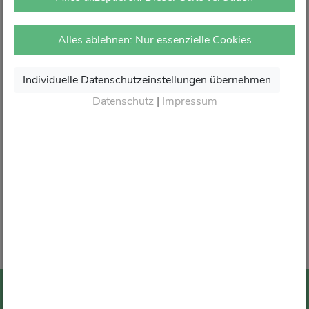
vor Ort in Ihrer Apotheke.
Dort erhalten Sie wie gewohnt kompetente Beratung,
Alles ablehnen: Nur essenzielle Cookies
attraktive Angebote und den besten Service rund um Ihre
Gesundheit.
Individuelle Datenschutzeinstellungen übernehmen
Danke für Ihr Vertrauen.
Datenschutz
|
Impressum
Wir sagen von Herzen Auf Wiedersehen und freuen
uns auf Ihren nächsten Besuch in Ihrer Apotheke
.