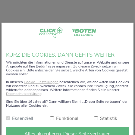
Liebe Kundin, lieber Kunde,
KURZ DIE COOKIES, DANN GEHTS WEITER
vielen Dank, dass Sie unser digitales
ZACK+DA!
Wir möchten die Informationen und Dienste auf unserer Website und unsere
Angebote auf Ihre Bedürfnisse anpassen. Zu diesem Zweck setzen wir
Aktionsregal genutzt haben.
Cookies ein. Bitte entscheiden Sie selbst, welche Arten von Cookies gesetzt
werden sollen.
Wir haben uns sehr gefreut, Sie auf diesem Weg begleiten
In unseren
Cookie-Einstellungen
beschreiben wir, welche Arten von Cookies
zu dürfen.
wir einsetzen und zu welchem Zweck. Sie können Ihre Einwilligung jederzeit
widerrufen oder anpassen. Weitere Informationen finden Sie in unserer
Datenschutzerklärung
.
Dieses Angebot wird zum 15. Januar 2026 eingestellt.
Sind Sie über 16 Jahre alt? Dann willigen Sie mit „Dieser Seite vertrauen“ der
Ab dem 16. Januar 2026 stehen die Online-
Nutzung aller Cookies ein.
Bestellmöglichkeiten und Aktionen auf dieser Seite leider
Essenziell
Funktional
Statistik
nicht mehr zur Verfügung.
Natürlich sind wir weiterhin persönlich für Sie da. Direkt
Alles akzeptieren: Dieser Seite vertrauen