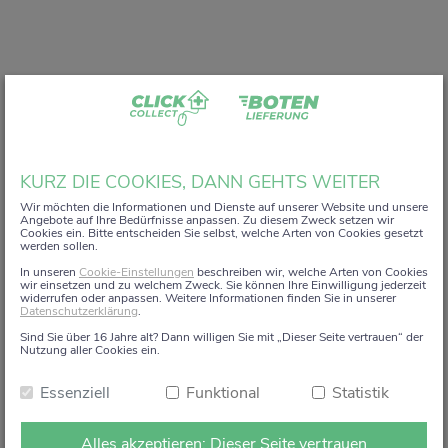
Liebe Kundin, lieber Kunde,
KURZ DIE COOKIES, DANN GEHTS WEITER
vielen Dank, dass Sie unser digitales
ZACK+DA!
Wir möchten die Informationen und Dienste auf unserer Website und unsere
Angebote auf Ihre Bedürfnisse anpassen. Zu diesem Zweck setzen wir
Aktionsregal genutzt haben.
Cookies ein. Bitte entscheiden Sie selbst, welche Arten von Cookies gesetzt
werden sollen.
Wir haben uns sehr gefreut, Sie auf diesem Weg begleiten
In unseren
Cookie-Einstellungen
beschreiben wir, welche Arten von Cookies
zu dürfen.
wir einsetzen und zu welchem Zweck. Sie können Ihre Einwilligung jederzeit
widerrufen oder anpassen. Weitere Informationen finden Sie in unserer
Datenschutzerklärung
.
Dieses Angebot wird zum 15. Januar 2026 eingestellt.
Sind Sie über 16 Jahre alt? Dann willigen Sie mit „Dieser Seite vertrauen“ der
Ab dem 16. Januar 2026 stehen die Online-
Nutzung aller Cookies ein.
Bestellmöglichkeiten und Aktionen auf dieser Seite leider
Essenziell
Funktional
Statistik
nicht mehr zur Verfügung.
Natürlich sind wir weiterhin persönlich für Sie da. Direkt
Alles akzeptieren: Dieser Seite vertrauen