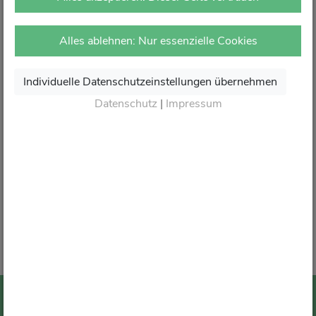
vor Ort in Ihrer Apotheke.
Dort erhalten Sie wie gewohnt kompetente Beratung,
Alles ablehnen: Nur essenzielle Cookies
attraktive Angebote und den besten Service rund um Ihre
Gesundheit.
Individuelle Datenschutzeinstellungen übernehmen
Danke für Ihr Vertrauen.
Datenschutz
|
Impressum
Wir sagen von Herzen Auf Wiedersehen und freuen
uns auf Ihren nächsten Besuch in Ihrer Apotheke
.