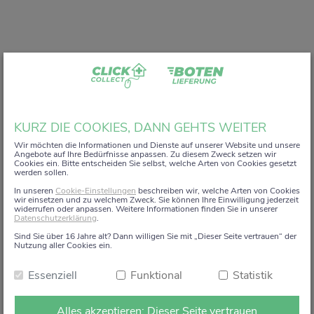
Liebe Kundin, lieber Kunde,
KURZ DIE COOKIES, DANN GEHTS WEITER
vielen Dank, dass Sie unser digitales
ZACK+DA!
Wir möchten die Informationen und Dienste auf unserer Website und unsere
Angebote auf Ihre Bedürfnisse anpassen. Zu diesem Zweck setzen wir
Aktionsregal genutzt haben.
Cookies ein. Bitte entscheiden Sie selbst, welche Arten von Cookies gesetzt
werden sollen.
Wir haben uns sehr gefreut, Sie auf diesem Weg begleiten
In unseren
Cookie-Einstellungen
beschreiben wir, welche Arten von Cookies
zu dürfen.
wir einsetzen und zu welchem Zweck. Sie können Ihre Einwilligung jederzeit
widerrufen oder anpassen. Weitere Informationen finden Sie in unserer
Datenschutzerklärung
.
Dieses Angebot wird zum 15. Januar 2026 eingestellt.
Sind Sie über 16 Jahre alt? Dann willigen Sie mit „Dieser Seite vertrauen“ der
Ab dem 16. Januar 2026 stehen die Online-
Nutzung aller Cookies ein.
Bestellmöglichkeiten und Aktionen auf dieser Seite leider
Essenziell
Funktional
Statistik
nicht mehr zur Verfügung.
Natürlich sind wir weiterhin persönlich für Sie da. Direkt
Alles akzeptieren: Dieser Seite vertrauen