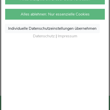
vor Ort in Ihrer Apotheke.
Dort erhalten Sie wie gewohnt kompetente Beratung,
Alles ablehnen: Nur essenzielle Cookies
attraktive Angebote und den besten Service rund um Ihre
Gesundheit.
Individuelle Datenschutzeinstellungen übernehmen
Danke für Ihr Vertrauen.
Datenschutz
|
Impressum
Wir sagen von Herzen Auf Wiedersehen und freuen
uns auf Ihren nächsten Besuch in Ihrer Apotheke
.