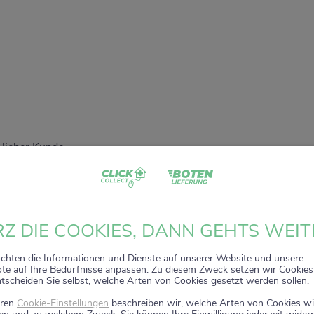
 lieber Kunde,
dass Sie unser digitales
ZACK+DA!
Aktionsregal genutzt haben.
 sehr gefreut, Sie auf diesem Weg begleiten zu dürfen.
t wird zum 15. Januar 2026 eingestellt.
Z DIE COOKIES, DANN GEHTS WEIT
nuar 2026 stehen die Online-Bestellmöglichkeiten und Aktione
nicht mehr zur Verfügung.
chten die Informationen und Dienste auf unserer Website und unsere
e auf Ihre Bedürfnisse anpassen. Zu diesem Zweck setzen wir Cookies 
ntscheiden Sie selbst, welche Arten von Cookies gesetzt werden sollen.
 wir weiterhin persönlich für Sie da. Direkt vor Ort in Ihrer Apo
 Sie wie gewohnt kompetente Beratung, attraktive Angebote un
eren
Cookie-Einstellungen
beschreiben wir, welche Arten von Cookies wi