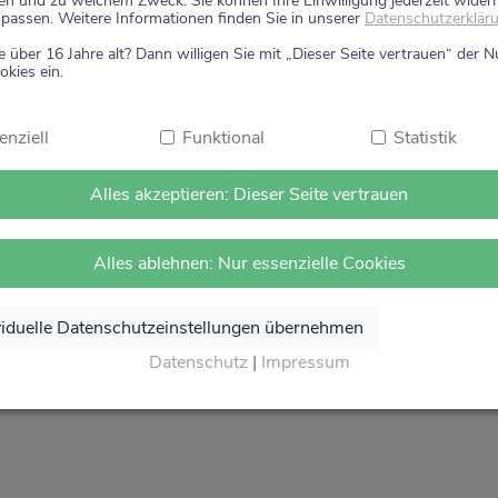
en und zu welchem Zweck. Sie können Ihre Einwilligung jederzeit wider
um Ihre Gesundheit.
passen. Weitere Informationen finden Sie in unserer
Datenschutzerklär
e über 16 Jahre alt? Dann willigen Sie mit „Dieser Seite vertrauen“ der 
 Vertrauen.
okies ein.
on Herzen Auf Wiedersehen und freuen uns auf Ihren näch
theke
.
enziell
Funktional
Statistik
Alles akzeptieren: Dieser Seite vertrauen
Alles ablehnen: Nur essenzielle Cookies
viduelle Datenschutzeinstellungen übernehmen
Datenschutz
|
Impressum