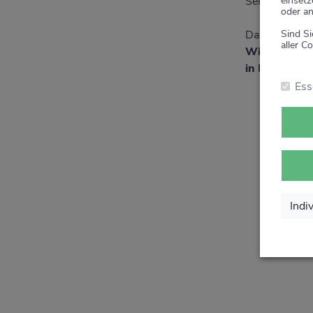
einsetz
Service rund 
oder an
Sind Si
Danke für Ihr
aller Co
Wir sagen v
in Ihrer Apo
Ess
Indi