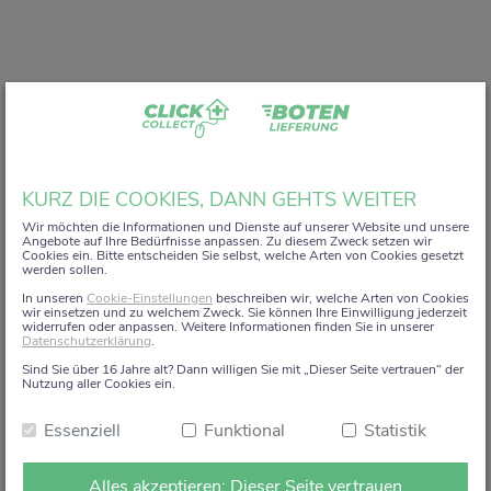
Liebe Kundin, lieber Kunde,
KURZ DIE COOKIES, DANN GEHTS WEITER
vielen Dank, dass Sie unser digitales
ZACK+DA!
Wir möchten die Informationen und Dienste auf unserer Website und unsere
Angebote auf Ihre Bedürfnisse anpassen. Zu diesem Zweck setzen wir
Aktionsregal genutzt haben.
Cookies ein. Bitte entscheiden Sie selbst, welche Arten von Cookies gesetzt
werden sollen.
Wir haben uns sehr gefreut, Sie auf diesem Weg begleiten
In unseren
Cookie-Einstellungen
beschreiben wir, welche Arten von Cookies
zu dürfen.
wir einsetzen und zu welchem Zweck. Sie können Ihre Einwilligung jederzeit
widerrufen oder anpassen. Weitere Informationen finden Sie in unserer
Datenschutzerklärung
.
Dieses Angebot wird zum 15. Januar 2026 eingestellt.
Sind Sie über 16 Jahre alt? Dann willigen Sie mit „Dieser Seite vertrauen“ der
Ab dem 16. Januar 2026 stehen die Online-
Nutzung aller Cookies ein.
Bestellmöglichkeiten und Aktionen auf dieser Seite leider
Essenziell
Funktional
Statistik
nicht mehr zur Verfügung.
Natürlich sind wir weiterhin persönlich für Sie da. Direkt
Alles akzeptieren: Dieser Seite vertrauen