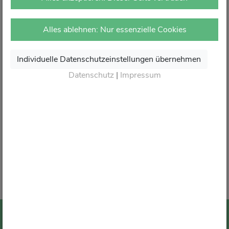
vor Ort in Ihrer Apotheke.
Dort erhalten Sie wie gewohnt kompetente Beratung,
Alles ablehnen: Nur essenzielle Cookies
attraktive Angebote und den besten Service rund um Ihre
Gesundheit.
Individuelle Datenschutzeinstellungen übernehmen
Danke für Ihr Vertrauen.
Datenschutz
|
Impressum
Wir sagen von Herzen Auf Wiedersehen und freuen
uns auf Ihren nächsten Besuch in Ihrer Apotheke
.