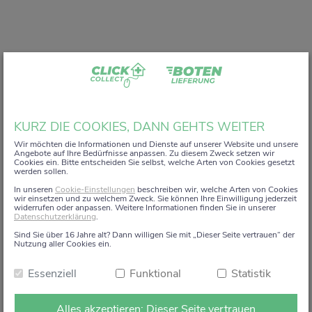
Liebe Kundin, lieber Kunde,
KURZ DIE COOKIES, DANN GEHTS WEITER
vielen Dank, dass Sie unser digitales
ZACK+DA!
Wir möchten die Informationen und Dienste auf unserer Website und unsere
Angebote auf Ihre Bedürfnisse anpassen. Zu diesem Zweck setzen wir
Aktionsregal genutzt haben.
Cookies ein. Bitte entscheiden Sie selbst, welche Arten von Cookies gesetzt
werden sollen.
Wir haben uns sehr gefreut, Sie auf diesem Weg begleiten
In unseren
Cookie-Einstellungen
beschreiben wir, welche Arten von Cookies
zu dürfen.
wir einsetzen und zu welchem Zweck. Sie können Ihre Einwilligung jederzeit
widerrufen oder anpassen. Weitere Informationen finden Sie in unserer
Datenschutzerklärung
.
Dieses Angebot wird zum 15. Januar 2026 eingestellt.
Sind Sie über 16 Jahre alt? Dann willigen Sie mit „Dieser Seite vertrauen“ der
Ab dem 16. Januar 2026 stehen die Online-
Nutzung aller Cookies ein.
Bestellmöglichkeiten und Aktionen auf dieser Seite leider
Essenziell
Funktional
Statistik
nicht mehr zur Verfügung.
Natürlich sind wir weiterhin persönlich für Sie da. Direkt
Alles akzeptieren: Dieser Seite vertrauen