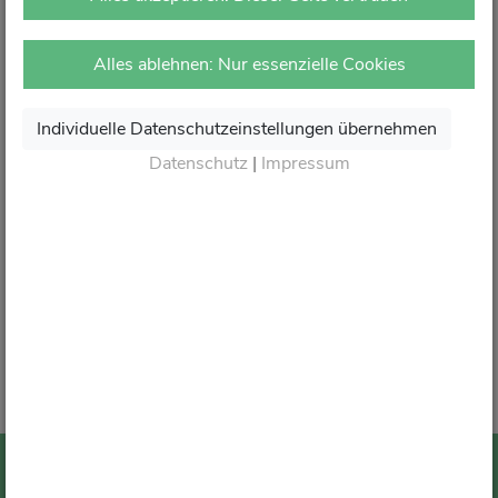
vor Ort in Ihrer Apotheke.
Dort erhalten Sie wie gewohnt kompetente Beratung,
Alles ablehnen: Nur essenzielle Cookies
attraktive Angebote und den besten Service rund um Ihre
Gesundheit.
Individuelle Datenschutzeinstellungen übernehmen
Danke für Ihr Vertrauen.
Datenschutz
|
Impressum
Wir sagen von Herzen Auf Wiedersehen und freuen
uns auf Ihren nächsten Besuch in Ihrer Apotheke
.