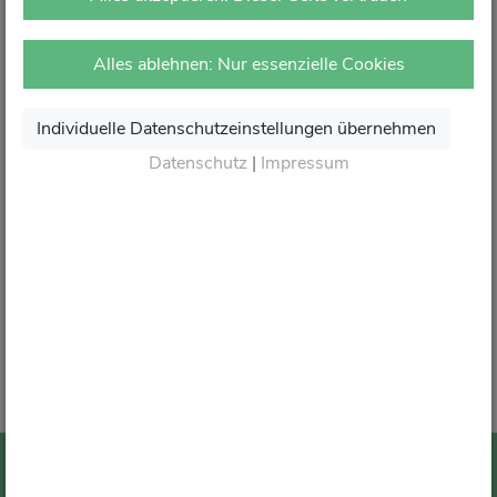
vor Ort in Ihrer Apotheke.
Dort erhalten Sie wie gewohnt kompetente Beratung,
Alles ablehnen: Nur essenzielle Cookies
attraktive Angebote und den besten Service rund um Ihre
Gesundheit.
Individuelle Datenschutzeinstellungen übernehmen
Danke für Ihr Vertrauen.
Datenschutz
|
Impressum
Wir sagen von Herzen Auf Wiedersehen und freuen
uns auf Ihren nächsten Besuch in Ihrer Apotheke
.