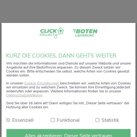
Liebe Kundin, lieber Kunde,
KURZ DIE COOKIES, DANN GEHTS WEITER
vielen Dank, dass Sie unser digitales
ZACK+DA!
Wir möchten die Informationen und Dienste auf unserer Website und unsere
Angebote auf Ihre Bedürfnisse anpassen. Zu diesem Zweck setzen wir
Aktionsregal genutzt haben.
Cookies ein. Bitte entscheiden Sie selbst, welche Arten von Cookies gesetzt
werden sollen.
Wir haben uns sehr gefreut, Sie auf diesem Weg begleiten
In unseren
Cookie-Einstellungen
beschreiben wir, welche Arten von Cookies
zu dürfen.
wir einsetzen und zu welchem Zweck. Sie können Ihre Einwilligung jederzeit
widerrufen oder anpassen. Weitere Informationen finden Sie in unserer
Datenschutzerklärung
.
Dieses Angebot wird zum 15. Januar 2026 eingestellt.
Sind Sie über 16 Jahre alt? Dann willigen Sie mit „Dieser Seite vertrauen“ der
Ab dem 16. Januar 2026 stehen die Online-
Nutzung aller Cookies ein.
Bestellmöglichkeiten und Aktionen auf dieser Seite leider
Essenziell
Funktional
Statistik
nicht mehr zur Verfügung.
Natürlich sind wir weiterhin persönlich für Sie da. Direkt
Alles akzeptieren: Dieser Seite vertrauen