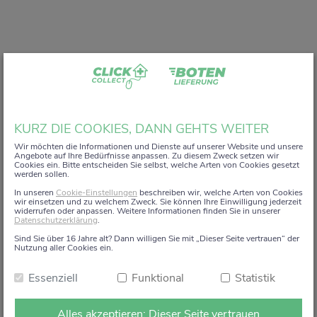
Liebe Kundin, lieber Kunde,
KURZ DIE COOKIES, DANN GEHTS WEITER
vielen Dank, dass Sie unser digitales
ZACK+DA!
Wir möchten die Informationen und Dienste auf unserer Website und unsere
Angebote auf Ihre Bedürfnisse anpassen. Zu diesem Zweck setzen wir
Aktionsregal genutzt haben.
Cookies ein. Bitte entscheiden Sie selbst, welche Arten von Cookies gesetzt
werden sollen.
Wir haben uns sehr gefreut, Sie auf diesem Weg begleiten
In unseren
Cookie-Einstellungen
beschreiben wir, welche Arten von Cookies
zu dürfen.
wir einsetzen und zu welchem Zweck. Sie können Ihre Einwilligung jederzeit
widerrufen oder anpassen. Weitere Informationen finden Sie in unserer
Datenschutzerklärung
.
Dieses Angebot wird zum 15. Januar 2026 eingestellt.
Sind Sie über 16 Jahre alt? Dann willigen Sie mit „Dieser Seite vertrauen“ der
Ab dem 16. Januar 2026 stehen die Online-
Nutzung aller Cookies ein.
Bestellmöglichkeiten und Aktionen auf dieser Seite leider
Essenziell
Funktional
Statistik
nicht mehr zur Verfügung.
Natürlich sind wir weiterhin persönlich für Sie da. Direkt
Alles akzeptieren: Dieser Seite vertrauen