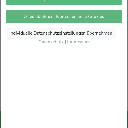
vor Ort in Ihrer Apotheke.
Dort erhalten Sie wie gewohnt kompetente Beratung,
Alles ablehnen: Nur essenzielle Cookies
attraktive Angebote und den besten Service rund um Ihre
Gesundheit.
Individuelle Datenschutzeinstellungen übernehmen
Danke für Ihr Vertrauen.
Datenschutz
|
Impressum
Wir sagen von Herzen Auf Wiedersehen und freuen
uns auf Ihren nächsten Besuch in Ihrer Apotheke
.